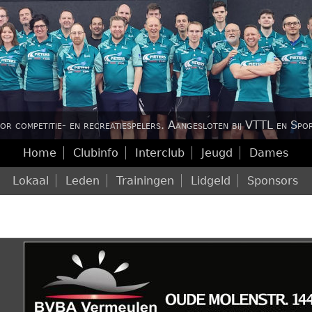
Jump to navigation
or competitie- en recreatiespelers.
Aangesloten bij VTTL en Spor
Home
Clubinfo
Interclub
Jeugd
Dames
H
Lokaal
Leden
Trainingen
Lidgeld
Sponsors
o
o
f
d