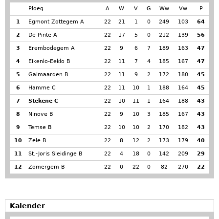
Ploeg
A
W
V
G
Ww
Vw
P
1
Egmont Zottegem A
22
21
1
0
249
103
64
2
De Pinte A
22
17
5
0
212
139
56
3
Erembodegem A
22
9
6
7
189
163
47
4
Eikenlo-Eeklo B
22
11
7
4
185
167
47
5
Galmaarden B
22
11
9
2
172
180
45
6
Hamme C
22
11
10
1
188
164
45
7
Stekene C
22
10
11
1
164
188
43
8
Ninove B
22
9
10
3
185
167
43
9
Temse B
22
10
10
2
170
182
43
10
Zele B
22
8
12
2
173
179
40
11
St.-Joris Sleidinge B
22
4
18
0
142
209
29
12
Zomergem B
22
0
22
0
82
270
22
Kalender