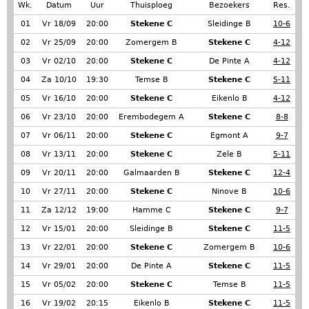
Wk.
Datum
Uur
Thuisploeg
Bezoekers
Res.
01
Vr 18/09
20:00
Stekene C
Sleidinge B
10-6
02
Vr 25/09
20:00
Zomergem B
Stekene C
4-12
03
Vr 02/10
20:00
Stekene C
De Pinte A
4-12
04
Za 10/10
19:30
Temse B
Stekene C
5-11
05
Vr 16/10
20:00
Stekene C
Eikenlo B
4-12
06
Vr 23/10
20:00
Erembodegem A
Stekene C
8-8
07
Vr 06/11
20:00
Stekene C
Egmont A
9-7
08
Vr 13/11
20:00
Stekene C
Zele B
5-11
09
Vr 20/11
20:00
Galmaarden B
Stekene C
12-4
10
Vr 27/11
20:00
Stekene C
Ninove B
10-6
11
Za 12/12
19:00
Hamme C
Stekene C
9-7
12
Vr 15/01
20:00
Sleidinge B
Stekene C
11-5
13
Vr 22/01
20:00
Stekene C
Zomergem B
10-6
14
Vr 29/01
20:00
De Pinte A
Stekene C
11-5
15
Vr 05/02
20:00
Stekene C
Temse B
11-5
16
Vr 19/02
20:15
Eikenlo B
Stekene C
11-5