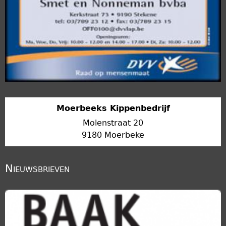
Moerbeeks Kippenbedrijf
Molenstraat 20
9180 Moerbeke
Nieuwsbrieven