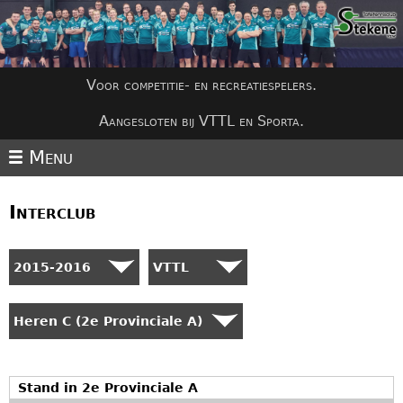
Jump to navigation
Voor competitie- en recreatiespelers.
Aangesloten bij VTTL en Sporta.
Menu
Interclub
Stand in 2e Provinciale A