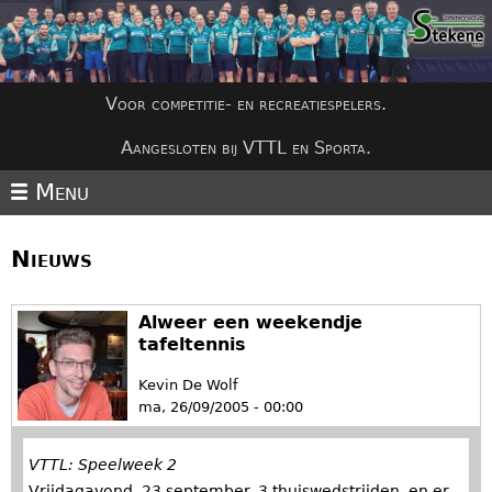
Jump to navigation
Voor competitie- en recreatiespelers.
Aangesloten bij VTTL en Sporta.
Menu
Nieuws
Alweer een weekendje
tafeltennis
Kevin De Wolf
ma, 26/09/2005 - 00:00
VTTL: Speelweek 2
Vrijdagavond, 23 september. 3 thuiswedstrijden, en er