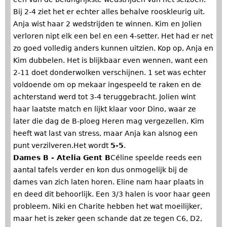
Bij 2-4 ziet het er echter alles behalve rooskleurig uit.
Anja wist haar 2 wedstrijden te winnen. Kim en Jolien
verloren nipt elk een bel en een 4-setter. Het had er net
zo goed volledig anders kunnen uitzien. Kop op, Anja en
Kim dubbelen. Het is blijkbaar even wennen, want een
2-11 doet donderwolken verschijnen. 1 set was echter
voldoende om op mekaar ingespeeld te raken en de
achterstand werd tot 3-4 teruggebracht. Jolien wint
haar laatste match en lijkt klaar voor Dino, waar ze
later die dag de B-ploeg Heren mag vergezellen. Kim
heeft wat last van stress, maar Anja kan alsnog een
punt verzilveren.Het wordt
5-5
.
Dames B - Atelia Gent B
Céline speelde reeds een
aantal tafels verder en kon dus onmogelijk bij de
dames van zich laten horen. Eline nam haar plaats in
en deed dit behoorlijk. Een 3/3 halen is voor haar geen
probleem. Niki en Charite hebben het wat moeilijker,
maar het is zeker geen schande dat ze tegen C6, D2,