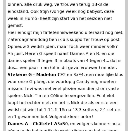
binnen, alle druk weg, vertrouwen terug.
13-3
de
eindstand. Ook Stijn (vorige week nog babysit, deze
week in Humo) heeft zijn start van het seizoen niet
gemist.
Hier eindigt mijn tafletennisweekend uiteraard nog niet.
Zaterdagnamiddag ben ik als supporter trouw op post.
Opnieuw 3 wedstrijden, maar toch weer minder volk?
Ah juist, Heren G speelt naast Dames A en B, en die
dames spelen 3 tegen 3 in plaats van 4 tegen 4... dat is
dus... een paar man (of in dit geval vrouwen) minder.
Stekene G - Madelon C
E2 en 3xE4, een moeilijke klus
voor onze G-ploeg, die voorlopig Candy nog moeten
missen. Levi was met veel plezier van dienst om vaste
spelers Nick, Tim en Céline te vergezellen. Echt vlot
loopt het echter niet, en het is Nick die als eerste een
wedstrijd wint tot 1-11.
1-15
na 13 3-setters, 2 4-setters
en 1 gewonnen bel. Volgende keer beter!
Dames A - Châtelet A
3xB0, en volgens kenners nu al
één van de belangrijkste wedstrijden van het seizoen.