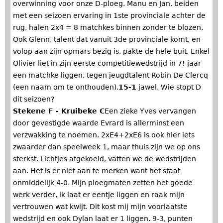
overwinning voor onze D-ploeg. Manu en Jan, beiden
met een seizoen ervaring in 1ste provinciale achter de
rug, halen 2x4 = 8 matchkes binnen zonder te blozen.
Ook Glenn, talent dat vanuit 3de provinciale komt, en
volop aan zijn opmars bezig is, pakte de hele buit. Enkel
Olivier liet in zijn eerste competitiewedstrijd in 7! jaar
een matchke liggen, tegen jeugdtalent Robin De Clercq
(een naam om te onthouden).
15-1
jawel. Wie stopt D
dit seizoen?
Stekene F - Kruibeke C
Een zieke Yves vervangen
door gevestigde waarde Evrard is allerminst een
verzwakking te noemen. 2xE4+2xE6 is ook hier iets
zwaarder dan speelweek 1, maar thuis zijn we op ons
sterkst. Lichtjes afgekoeld, vatten we de wedstrijden
aan. Het is er niet aan te merken want het staat
onmiddelijk 4-0. Mijn ploegmaten zetten het goede
werk verder, ik laat er eentje liggen en raak mijn
vertrouwen wat kwijt. Dit kost mij mijn voorlaatste
wedstrijd en ook Dylan laat er 1 liggen. 9-3, punten