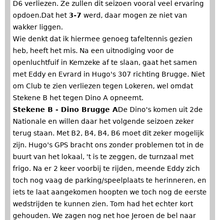
D6 verliezen. Ze zullen dit seizoen vooral veel ervaring
opdoen.Dat het
3-7
werd, daar mogen ze niet van
wakker liggen.
Wie denkt dat ik hiermee genoeg tafeltennis gezien
heb, heeft het mis. Na een uitnodiging voor de
openluchtfuif in Kemzeke af te slaan, gaat het samen
met Eddy en Evrard in Hugo's 307 richting Brugge. Niet
om Club te zien verliezen tegen Lokeren, wel omdat
Stekene B het tegen Dino A opneemt.
Stekene B - Dino Brugge A
De Dino's komen uit 2de
Nationale en willen daar het volgende seizoen zeker
terug staan. Met B2, B4, B4, B6 moet dit zeker mogelijk
zijn. Hugo's GPS bracht ons zonder problemen tot in de
buurt van het lokaal, 't is te zeggen, de turnzaal met
frigo. Na er 2 keer voorbij te rijden, meende Eddy zich
toch nog vaag de parking/speelplaats te herinneren, en
iets te laat aangekomen hoopten we toch nog de eerste
wedstrijden te kunnen zien. Tom had het echter kort
gehouden. We zagen nog net hoe Jeroen de bel naar