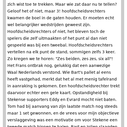
zich wist toe te trekken. Maar wie zat daar nu te tellen?
Geloof het of niet, maar 3! hoofdscheidsrechters
kwamen de boel in de gaten houden. Er moeten echt
wel belangrijker wedstrijden geweest zijn.
Hoofdscheidsrechters of niet, het bleven toch de
spelers die zelf uitmaakten of het punt al dan niet
gespeeld was bij een tweebal. Hoofdscheidsrechters
vertellen na elk punt de stand, sommigen zelfs 3 keer.
Zo kregen we te horen: "Zes beiden, zes zes, six all"!
Het Frans ontbrak nog, gelukkig dat een aanwezige
Waal Nederlands verstond. Wie Bart's pallet al eens
heeft vastgehad, merkt dat het al met menig tafelrand
in aanraking is gekomen. Een hoofdscheidsrechter trekt
daarvoor echter een gele kaart. Opstandigheid bij
Stekense supporters Eddy en Evrard mocht niet baten.
Tom had bij aanvang van zijn laatste match nog steeds
maar 1 set gewonnen, en de vrees voor mijn objectieve
verslaggeving was een motivatie om voor Stekene een
tweede match binnen te halen. Bart en Jolien slaagden