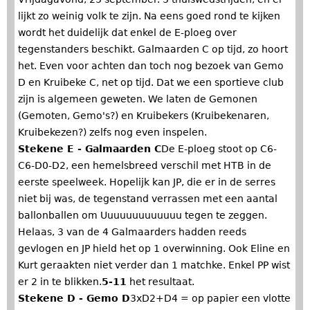
lijkt zo weinig volk te zijn. Na eens goed rond te kijken
wordt het duidelijk dat enkel de E-ploeg over
tegenstanders beschikt. Galmaarden C op tijd, zo hoort
het. Even voor achten dan toch nog bezoek van Gemo
D en Kruibeke C, net op tijd. Dat we een sportieve club
zijn is algemeen geweten. We laten de Gemonen
(Gemoten, Gemo's?) en Kruibekers (Kruibekenaren,
Kruibekezen?) zelfs nog even inspelen.
Stekene E - Galmaarden C
De E-ploeg stoot op C6-
C6-D0-D2, een hemelsbreed verschil met HTB in de
eerste speelweek. Hopelijk kan JP, die er in de serres
niet bij was, de tegenstand verrassen met een aantal
ballonballen om Uuuuuuuuuuuuu tegen te zeggen.
Helaas, 3 van de 4 Galmaarders hadden reeds
gevlogen en JP hield het op 1 overwinning. Ook Eline en
Kurt geraakten niet verder dan 1 matchke. Enkel PP wist
er 2 in te blikken.
5-11
het resultaat.
Stekene D - Gemo D
3xD2+D4 = op papier een vlotte