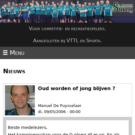
Jump to navigation
Voor competitie- en recreatiespelers.
Aangesloten bij VTTL en Sporta.
Menu
Nieuws
Oud worden of jong blijven ?
Manuel De Puysselaer
di, 09/05/2006 - 00:00
Beste medelezers,
Het kampioenschap voor de D-ploeg zit er op. En als