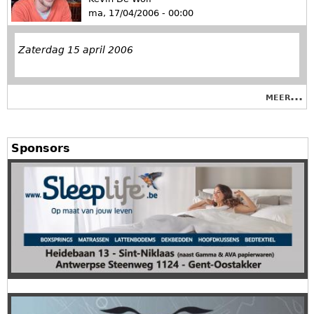
ma, 17/04/2006 - 00:00
Zaterdag 15 april 2006
meer...
P
a
g
Sponsors
i
n
a
'
s