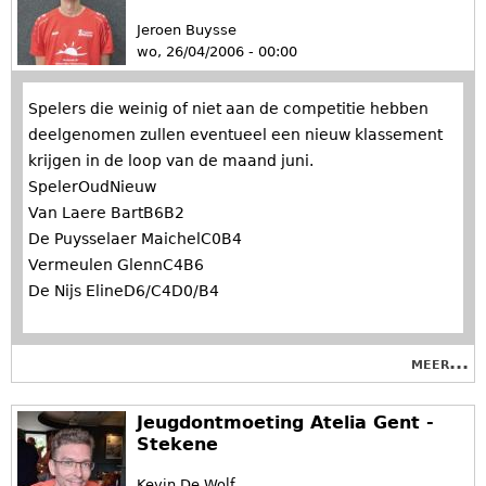
Jeroen Buysse
wo, 26/04/2006 - 00:00
Spelers die weinig of niet aan de competitie hebben
deelgenomen zullen eventueel een nieuw klassement
krijgen in de loop van de maand juni.
SpelerOudNieuw
Van Laere BartB6B2
De Puysselaer MaichelC0B4
Vermeulen GlennC4B6
De Nijs ElineD6/C4D0/B4
meer...
Jeugdontmoeting Atelia Gent -
Stekene
Kevin De Wolf