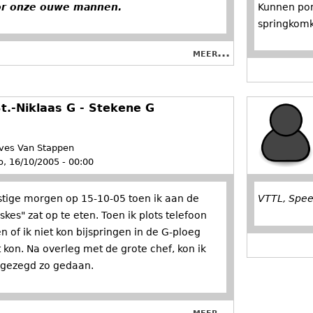
oor onze ouwe mannen.
Kunnen pom
springkomk
meer...
t.-Niklaas G - Stekene G
ves Van Stappen
o, 16/10/2005 - 00:00
stige morgen op 15-10-05 toen ik aan de
VTTL, Spe
skes" zat op te eten. Toen ik plots telefoon
n of ik niet kon bijspringen in de G-ploeg
 kon. Na overleg met de grote chef, kon ik
 gezegd zo gedaan.
meer...