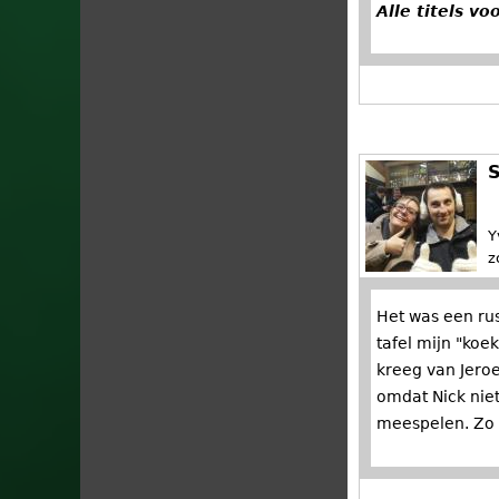
Alle titels v
S
Y
z
Het was een ru
tafel mijn "koek
kreeg van Jeroe
omdat Nick niet
meespelen. Zo