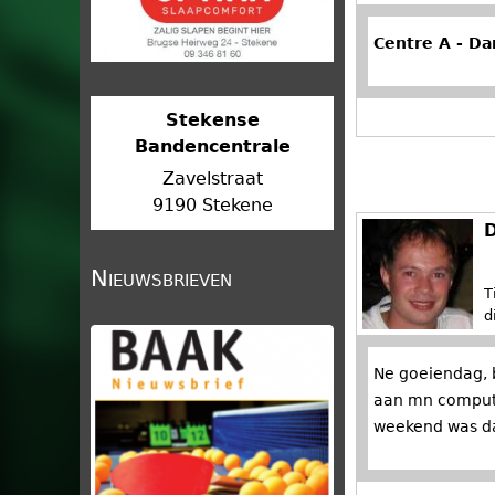
'
s
Centre A - Da
Stekense
Bandencentrale
Zavelstraat
9190 Stekene
D
Nieuwsbrieven
T
d
Ne goeiendag, b
aan mn computer
weekend was daa