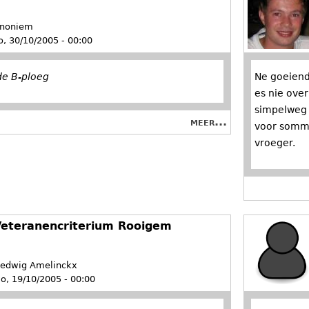
noniem
o, 30/10/2005 - 00:00
de B-ploeg
Ne goeiend
es nie ove
simpelweg o
meer...
voor sommi
vroeger.
eteranencriterium Rooigem
edwig Amelinckx
o, 19/10/2005 - 00:00