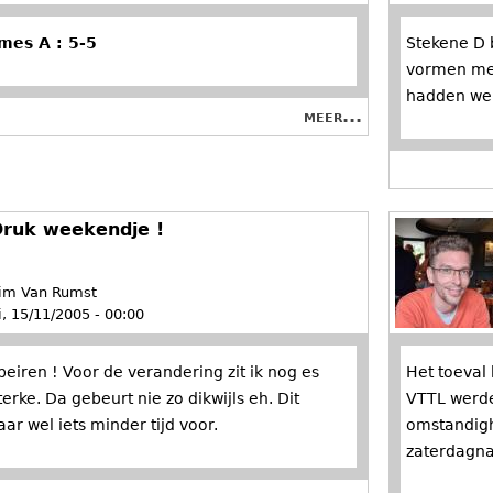
d
m
mes A : 5-5
Stekene D 
vormen met
m
e
hadden we 
meer...
e
n
n
u
ruk weekendje !
u
im Van Rumst
i, 15/11/2005 - 00:00
eiren ! Voor de verandering zit ik nog es
Het toeval
ke. Da gebeurt nie zo dikwijls eh. Dit
VTTL werde
r wel iets minder tijd voor.
omstandigh
zaterdagn