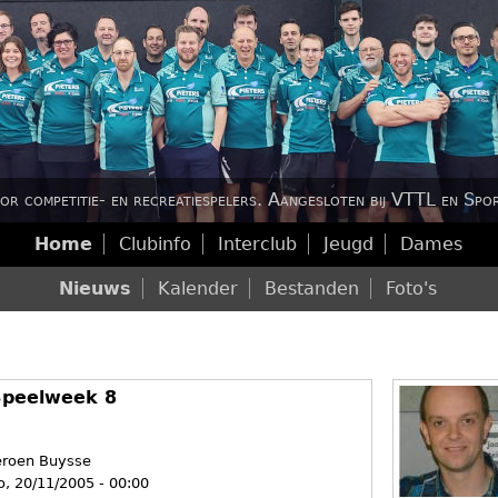
Jump to navigation
or competitie- en recreatiespelers.
Aangesloten bij VTTL en Spor
Home
Clubinfo
Interclub
Jeugd
Dames
H
Nieuws
Kalender
Bestanden
Foto's
H
o
o
o
Speelweek 8
o
f
eroen Buysse
f
d
o, 20/11/2005 - 00:00